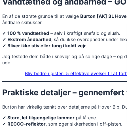
Vandtæthed og åndbarhed – GOR
En af de største grunde til at vælge
Burton [AK] 3L Hove
åndbare skibukser.
✔
100 % vandtæthed
– selv i kraftigt snefald og slush.
✔
Ekstrem åndbarhed
, så du ikke overopheder under hik
✔
Bliver ikke stiv eller tung i koldt vejr
.
Jeg testede dem både i snevejr og på solrige dage – og d
ude.
Bliv bedre i pisten: 5 effektive øvelser til at fo
Praktiske detaljer – gennemført 
Burton har virkelig tænkt over detaljerne på Hover Bib. D
✔
Store, let tilgængelige lommer
på lårene.
✔
RECCO-reflektor
, som øger sikkerheden i off-pisten.