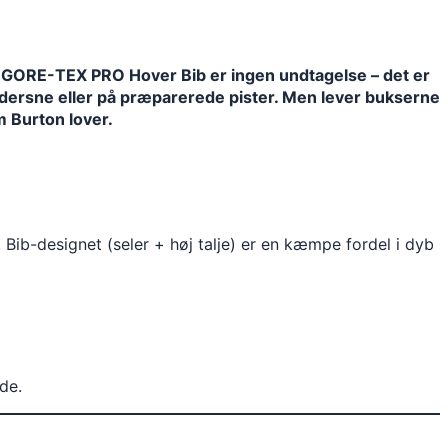
] 3L GORE-TEX PRO Hover Bib er ingen undtagelse – det er
uddersne eller på præparerede pister. Men lever bukserne
om Burton lover.
 Bib-designet (seler + høj talje) er en kæmpe fordel i dyb
de.