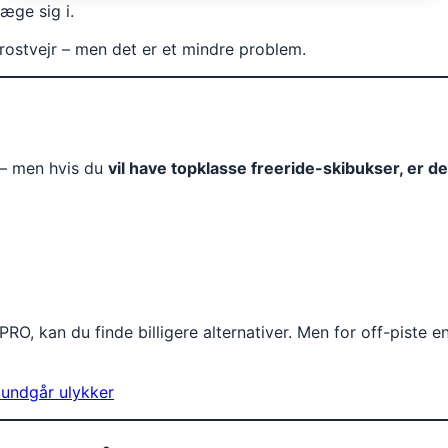
æge sig i.
i frostvejr – men det er et mindre problem.
e – men hvis du
vil have topklasse freeride-skibukser, er d
O, kan du finde billigere alternativer. Men for off-piste e
g undgår ulykker