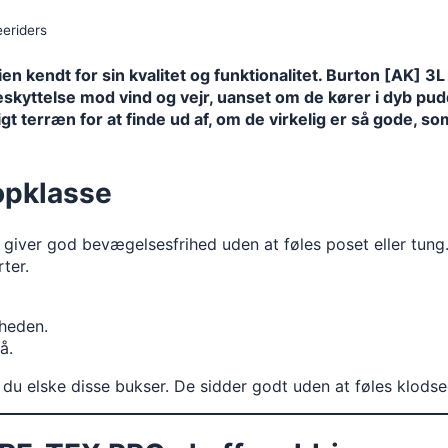
rien kendt for sin kvalitet og funktionalitet. Burton [AK
 beskyttelse mod vind og vejr, uanset om de kører i dyb p
ligt terræn for at finde ud af, om de virkelig er så gode, s
opklasse
r giver god bevægelsesfrihed uden at føles poset eller tung.
rter.
heden.
å.
il du elske disse bukser. De sidder godt uden at føles klodse