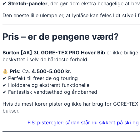
✔
Stretch-paneler
, der gør dem ekstra behagelige at bev
Den eneste lille ulempe er, at lynlåse kan føles lidt stive 
Pris – er de pengene værd?
Burton [AK] 3L GORE-TEX PRO Hover Bib
er ikke billig
beskyttet i selv de hårdeste forhold.
Pris:
Ca.
4.500-5.000 kr.
✔ Perfekt til freeride og touring
✔ Holdbare og ekstremt funktionelle
✔ Fantastisk vandtæthed og åndbarhed
Hvis du mest kører pister og ikke har brug for GORE-TEX PR
bukser.
FIS’ pisteregler: sådan står du sikkert på ski o