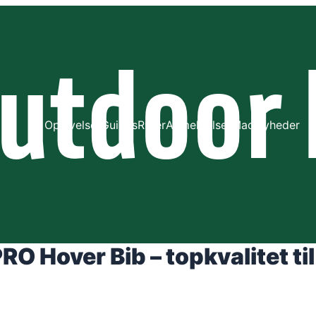
Oplevelser
Guides
Ruter
Anmeldelser
Mad
Nyheder
 Hover Bib – topkvalitet til