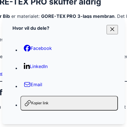
E-TEX PRO skuffer aldrig
r Bib
er materialet:
GORE-TEX PRO 3-lags membran
. Det
Hvor vil du dele?
es eller på varme dage.
Facebook
e leverede. På varme dage var ventilationslynlåsene en kæ
LinkedIn
rbedre din skiteknik
Email
funktionalitet
Kopier link
u får
masser af lommer
, der er lette at komme til – perfekt t