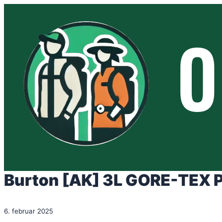
Spring
til
indhold
Burton [AK] 3L GORE-TEX PRO
6. februar 2025