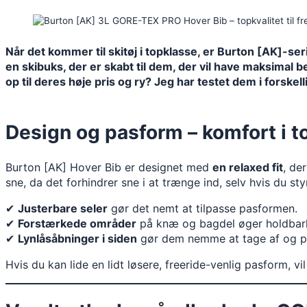
Når det kommer til skitøj i topklasse, er Burton [AK]-se
en skibuks, der er skabt til dem, der vil have maksimal
op til deres høje pris og ry? Jeg har testet dem i forskel
Design og pasform – komfort i t
Burton [AK] Hover Bib er designet med
en relaxed fit
, de
sne, da det forhindrer sne i at trænge ind, selv hvis du sty
✔
Justerbare seler
gør det nemt at tilpasse pasformen.
✔
Forstærkede områder
på knæ og bagdel øger holdbar
✔
Lynlåsåbninger i siden
gør dem nemme at tage af og p
Hvis du kan lide en lidt løsere, freeride-venlig pasform, v