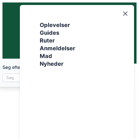
Spring
til
indhold
Oplevelser
Guides
Ruter
Anmeldelser
Mad
Nyheder
Søg efter artikler
fri teltning