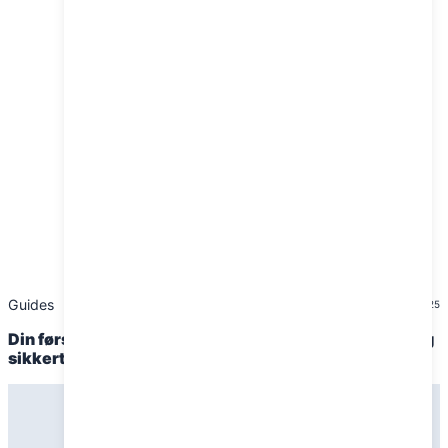
Guides
30. januar 2025
Din første overnatning i telt – sådan gør du det nemt og
sikkert