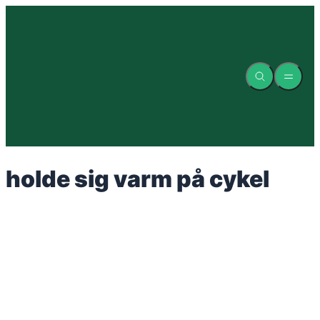
Spring
til
indhold
holde sig varm på cykel