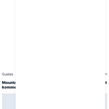
Guides
19. november 2024
Mountainbike for begyndere: Tips, ruter og udstyr til at
komme godt i gang