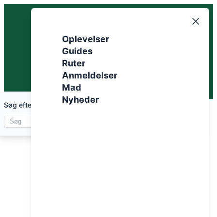
Spring
til
indhold
Oplevelser
Guides
Ruter
Anmeldelser
Mad
Nyheder
Søg efter artikler
mtb klubber