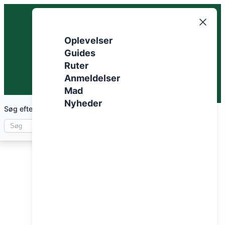
Spring
til
indhold
Oplevelser
Guides
Ruter
Anmeldelser
Mad
Nyheder
Søg efter artikler
Osprey