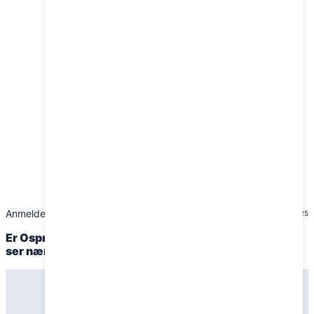
Anmeldelser
1. januar 2025
Er Osprey Talon 22 den perfekte dagtursrygsæk? Vi
ser nærmere på sagen