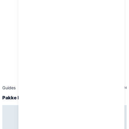
Guides
10. november 2024
Pakke liste til shelter om efteråret