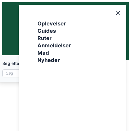
Spring
til
indhold
Oplevelser
Guides
Ruter
Anmeldelser
Mad
Nyheder
Søg efter artikler
Pakkeliste til shelter