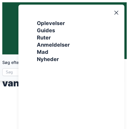
Spring
til
indhold
Oplevelser
Guides
Ruter
Anmeldelser
Mad
Nyheder
Søg efter artikler
Sådan planlægger du en
vandretur