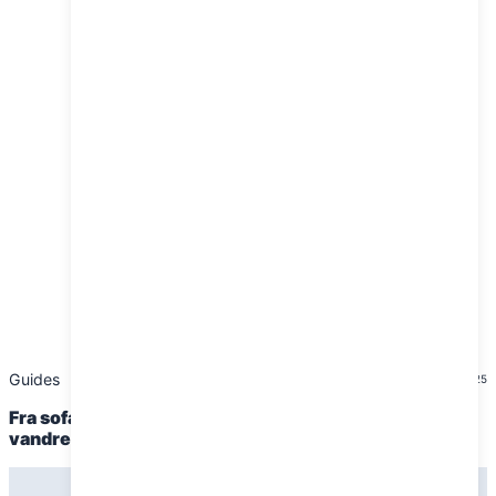
Guides
23. januar 2025
Fra sofa til stier: sådan forbereder du dig til din første
vandretur