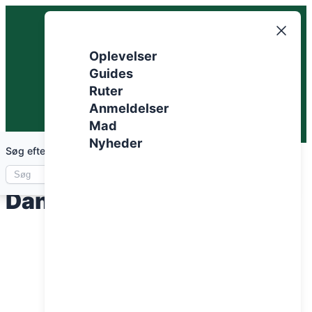
Spring
til
indhold
Oplevelser
Guides
Ruter
Anmeldelser
Mad
Nyheder
Søg efter artikler
Top vintercykelruter
Danmark