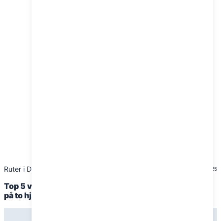
Ruter i Danmark
17. januar 2025
Top 5 vintercykelruter i Jylland: Oplev naturens magi
på to hjul