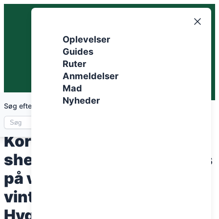
Spring
til
indhold
Oplevelser
Guides
Ruter
Anmeldelser
Mad
Nyheder
Søg efter artikler
Vintervandring i Danmark
Korte vandreruter med
shelter Shelter og bålplads
på vandretur Vandreture i
vintermånederne
Hyggelige