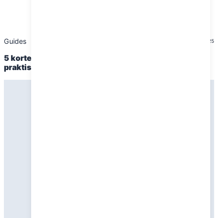
Guides
7. januar 2025
5 korte vintervandreruter med gode shelters og
praktiske faciliteter