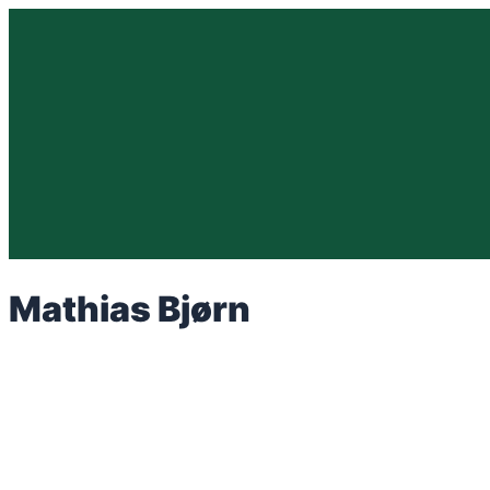
Spring
til
indhold
Mathias Bjørn