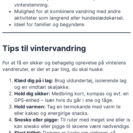
vinterstemning.
Mulighed for at kombinere vandring med andre
aktiviteter som langrend eller hundeslædekørsel.
Ideel for familier og begyndere.
Tips til vintervandring
For at få en sikker og behagelig oplevelse på vinterens
vandreruter, er der et par ting, du skal huske:
Klæd dig på i lag:
Brug uldundertøj, isolerende lag
og en vindtæt skaljakke.
Hold dig sikker:
Medbring kort, kompas og evt. en
GPS-enhed – især hvis du går i sne og tåge.
Hold varmen:
Tag en termokande med varm te
eller kakao og energirige snacks.
Snesko eller pigge:
Til ruter med meget sne eller is
kan snesko eller pigge til skoene være nødvendige.
Start tidligt:
Dagene er korte om vinteren, så