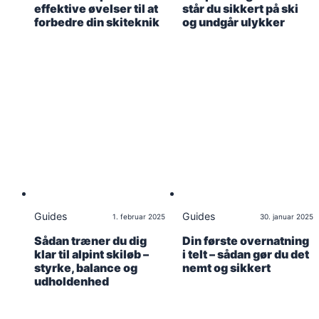
effektive øvelser til at
står du sikkert på ski
forbedre din skiteknik
og undgår ulykker
Guides
Guides
1. februar 2025
30. januar 2025
Sådan træner du dig
Din første overnatning
klar til alpint skiløb –
i telt – sådan gør du det
styrke, balance og
nemt og sikkert
udholdenhed