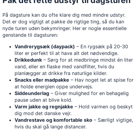
Pak det rette udstyr til dagsturen
På dagsture kan du ofte klare dig med mindre udstyr.
Det er dog vigtigt at pakke de rigtige ting, så du kan
nyde turen uden bekymringer. Her er nogle essentielle
genstande til dagsturen:
Vandrerygsæk (daypack)
– En rygsæk på 20-30
liter er perfekt til at have alt det nødvendige.
Drikkedunk
– Sørg for at medbringe mindst én liter
vand, eller en flaske med vandfilter, hvis du
planlægger at drikke fra naturlige kilder.
Snacks eller madpakke
– Hav noget let at spise for
at holde energien oppe undervejs.
Siddeunderlag
– Giver mulighed for en behagelig
pause uden at blive kold.
Varm jakke og regnjakke
– Hold varmen og beskyt
dig mod det danske vejr.
Vandrestave og komfortable sko
– Særligt vigtige,
hvis du skal gå lange distancer.