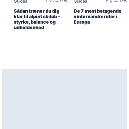
Guides
Guides
1. februar 2025
31. januar 2025
Sådan træner du dig
De 7 mest betagende
klar til alpint skiløb –
vintervandreruter i
styrke, balance og
Europa
udholdenhed