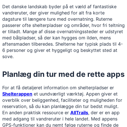
Det danske landskab byder på et væld af fantastiske
vandreruter, der giver mulighed for alt fra korte
dagsture til længere ture med overnatning. Ruterne
passerer ofte shelterpladser og områder, hvor fri teltning
er tilladt. Mange af disse overnatningssteder er udstyret
med bålpladser, så der kan hygges om ilden, mens
aftensmaden tilberedes. Shelterne har typisk plads til 4-
6 personer og giver et hyggeligt og beskyttet sted at
sove.
Planlæg din tur med de rette apps
For at få detaljeret information om shelterpladser er
Shelterappen
et uundværligt værktøj. Appen giver et
overblik over beliggenhed, faciliteter og muligheden for
reservation, så du kan planlægge din tur bedst muligt.
En anden praktisk ressource er
AllTrails
, der er en app
med adgang til vandreruter i hele landet. Med appens
GPS-funktioner kan du nemt følge ruterne og finde de