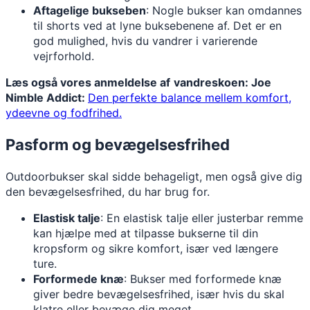
Aftagelige bukseben
: Nogle bukser kan omdannes
til shorts ved at lyne buksebenene af. Det er en
god mulighed, hvis du vandrer i varierende
vejrforhold.
Læs også vores anmeldelse af
vandreskoen: Joe
Nimble Addict:
Den perfekte balance mellem komfort,
ydeevne og fodfrihed.
Pasform og bevægelsesfrihed
Outdoorbukser skal sidde behageligt, men også give dig
den bevægelsesfrihed, du har brug for.
Elastisk talje
: En elastisk talje eller justerbar remme
kan hjælpe med at tilpasse bukserne til din
kropsform og sikre komfort, især ved længere
ture.
Forformede knæ
: Bukser med forformede knæ
giver bedre bevægelsesfrihed, især hvis du skal
klatre eller bevæge dig meget.