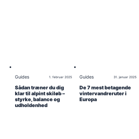
Guides
Guides
1. februar 2025
31. januar 2025
Sådan træner du dig
De 7 mest betagende
klar til alpint skiløb –
vintervandreruter i
styrke, balance og
Europa
udholdenhed