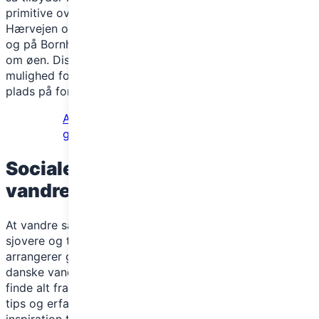
primitive overnatningspladser, hvor du kan slå telt op.
Hærvejen og Camønoen har flere gratis shelterpladser,
og på Bornholm kan du finde teltpladser hele vejen rundt
om øen. Disse pladser giver en billig og hyggelig
mulighed for at opleve naturen tæt på. Husk at booke
plads på forhånd, hvis muligt, især i højsæsonen.
Apps til vandreture: Din komplette
guide til at bruge teknologi på stien
Sociale fællesskaber og
vandregrupper
At vandre sammen med andre kan gøre oplevelsen både
sjovere og tryggere. Mange kommuner og naturskoler
arrangerer guidede vandreture, og der findes flere
danske vandregrupper på sociale medier. Her kan du
finde alt fra erfarne vandrere til nybegyndere, der deler
tips og erfaringer. Det er også en god måde at få ny
inspiration til ruter og møde andre med samme