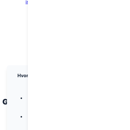
imponerende komfort
Stefan
Luca
Hvor vil du dele?
Facebook
Guides
Se flere artikler
LinkedIn