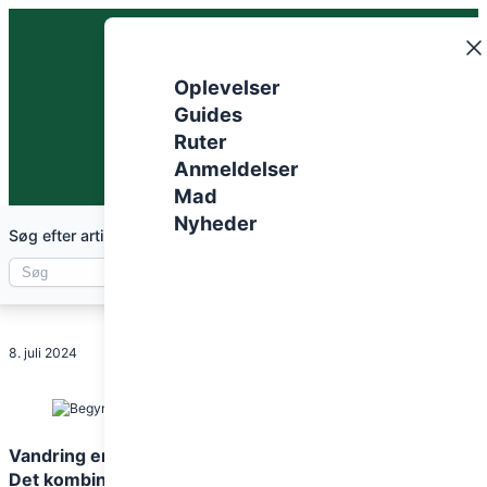
Spring
til
indhold
Oplevelser
Guides
Ruter
Anmeldelser
Mad
Nyheder
Begynderguide til
Søg efter artikler
vandring i Danmark
8. juli 2024
Del artikel
Vandring er en fantastisk måde at tilbringe sin fritid på.
Det kombinerer fysisk aktivitet med naturoplevelser,