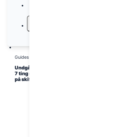
Email
Kopier link
Guides
Guides
7. februar 2025
5. februar 2025
Undgå de klassiske fejl:
Sådan får du den bedste
7 ting du aldrig må gøre
skiferie: 5 vigtige tips
på skiferien