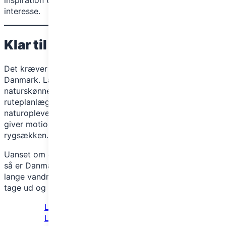
interesse.
Klar til at snøre støvlerne?
Det kræver ikke meget at komme i gang med vandring i
Danmark. Landet er fyldt med let tilgængelige og
naturskønne ruter, og med det rette udstyr og en god
ruteplanlægning er du godt på vej mod at få fantastiske
naturoplevelser. Vandring er en hobby, der ikke bare
giver motion, men også ro i sjælen og skønne minder i
rygsækken.
Uanset om du går alene, med venner eller i en gruppe,
så er Danmark en oplagt destination for både korte og
lange vandreture. Håber du er blevet inspireret til at
tage ud og opleve det danske landskab til fods!
La Sportiva Trango TRK GTX –
Letvægts vandrestøvler med