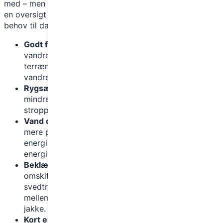
med – men også at huske det mest nødvendige. Her er
en oversigt over basisudstyr, der dækker de flestes
behov til dagsvandringer:
Godt fodtøj
: Invester i et par vandresko eller lette
vandrestøvler, der passer til både dine fødder og
terrænet. Fodtøjet er altafgørende for en god
vandretur!
Rygsæk på 15-25 liter
: Til dagsvandringer er en
mindre rygsæk ideel. Vælg en med polstrede
stropper og gerne ventilation i ryggen.
Vand og snacks
: Sørg for mindst én liter vand,
mere på varme dage. Nødder, tørret frugt og
energibarer er gode snacks, som kan give ekstra
energi undervejs.
Beklædning i lag
: Vejret i Danmark kan være
omskifteligt, så klæd dig på i lag. Start med en
svedtransporterende undertrøje, en isolerende
mellemlagstrøje og en vind- og vandafvisende
jakke.
Kort eller GPS
: Selvom ruterne ofte er