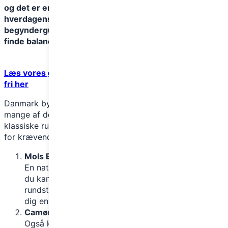
og det er en oplagt mulighed for at koble af fra
hverdagens stress og jag. Denne artikel vil give dig en
begynderguide til vandring i Danmark, med fokus på at
finde balance i dit fritidsliv gennem vandring.
Læs vores guide til shelters og med overnatning i det
fri her
Danmark byder på et væld af smukke vandreruter, og
mange af dem er perfekte for begyndere. Her er nogle
klassiske ruter, der er både let tilgængelige og ikke alt
for krævende:
Mols Bjerge-stien (Jylland)
En naturskøn rute i Mols Bjerge Nationalpark, hvor
du kan vælge mellem kortere ture eller den fulde
rundstrækning på 20 km. Stien er kuperet og giver
dig en god forsmag på dansk natur.
Camønoen (Sjælland og Møn)
Også kaldet “Danmarks venligste vandrerute,” og