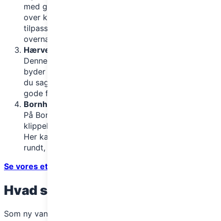
med god grund. Her får du fantastiske udsigter
over klinter og kystlandskaber, og ruten er let at
tilpasse til din kondition med masser af
overnatningsmuligheder.
Hærvejen (Hele Jylland)
Denne historiske rute strækker sig over 500 km og
byder på et varieret landskab. Som begynder kan
du sagtens vælge kortere etaper, og du vil finde
gode faciliteter undervejs.
Bornholm rundt på Kyststien
På Bornholm kan du følge kysten rundt og opleve
klippekyster, strande og charmerende små byer.
Her kan du både tage kortere ture eller gå hele øen
rundt, som strækker sig over ca. 120 km.
Se vores etape guide på Gendarmstien her
Hvad skal du medbringe?
Som ny vandrer er det vigtigt ikke at tage for meget