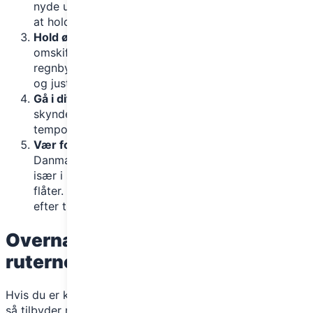
nyde udsigten og få lidt at spise. Det hjælper med
at holde energien oppe og humøret højt.
Hold øje med vejrudsigten
: Det danske vejr er
omskifteligt, og selv på solrige dage kan en
regnbyge dukke op. Tjek vejrudsigten inden afgang
og justér påklædningen derefter.
Gå i dit eget tempo
: Det kan være fristende at
skynde sig afsted, men tag dig tid til at finde et
tempo, du kan holde over flere timer.
Vær forberedt på naturens små udfordringer
:
Danmark er generelt uden ekstreme forhold, men
især i sommermånederne kan du møde myg og
flåter. Brug insektmiddel og tjek dig selv for flåter
efter turen.
Overnatning og faciliteter langs
ruterne
Hvis du er klar til at prøve kræfter med en flerdages tur,
så tilbyder mange af de danske vandreruter shelters og