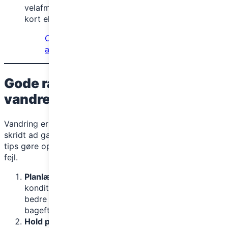
velafmærkede, er det altid en god idé at have et
kort eller en GPS med som backup.
Outdoorbukser: Alt, du skal vide for
at vælge rigtigt.
Gode råd til en vellykket første
vandretur
Vandring er simpelt – det handler bare om at tage ét
skridt ad gangen. Men for begyndere kan nogle enkle
tips gøre oplevelsen endnu bedre og forhindre typiske
fejl.
Planlæg din rute
: Find en rute, der passer til dit
konditionsniveau, og sæt realistiske mål. Det er
bedre at starte med en kort rute og føle sig frisk
bagefter end at overvurdere sig selv.
Hold pauser
: Tag små pauser for at hvile benene,