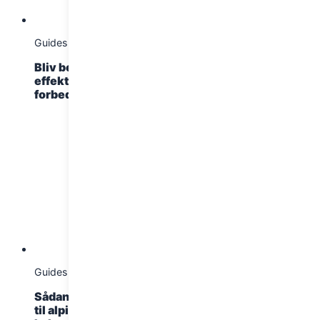
Guides
Guides
4. februar 2025
1. februar 2025
Bliv bedre i pisten: 5
FIS’ pisteregler: sådan
effektive øvelser til at
står du sikkert på ski og
forbedre din skiteknik
undgår ulykker
Guides
Guides
1. februar 2025
31. januar 2025
Sådan træner du dig klar
De 7 mest betagende
til alpint skiløb – styrke,
vintervandreruter i