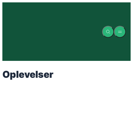
Spring
til
indhold
Oplevelser